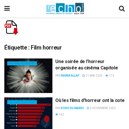
Étiquette :
Film horreur
Une soirée de l’horreur
CULTURE & LOISIRS
organisée au cinéma Capitole
PAR
RAYAN ALLAF
21 MAI 2024
173
Où les films d’horreur ont la cote
CULTURE & LOISIRS
PAR
ECHO DU MARDI
2 NOVEMBRE 2023
162