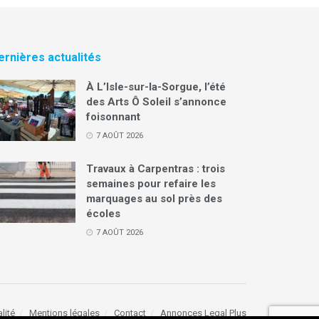
ernières actualités
À L’Isle-sur-la-Sorgue, l’été
des Arts Ô Soleil s’annonce
foisonnant
7 AOÛT 2026
Travaux à Carpentras : trois
semaines pour refaire les
marquages au sol près des
écoles
7 AOÛT 2026
lité
Mentions légales
Contact
Annonces Legal Plus