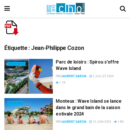
Étiquette :
Jean-Philippe Cozon
Parc de loisirs : Spirou s’offre
ECONOMIE
Wave Island
PAR
LAURENT GARCIA
2 JUILLET 2024
1.1K
Monteux : Wave Island se lance
DOSSIER
dans le grand bain de la saison
estivale 2024
PAR
LAURENT GARCIA
12 JUIN 2024
1.8K