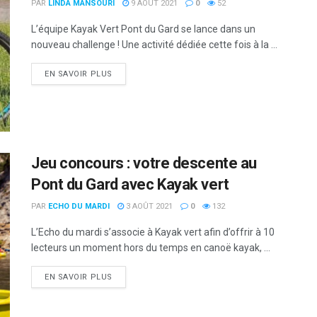
PAR
LINDA MANSOURI
9 AOÛT 2021
0
52
L’équipe Kayak Vert Pont du Gard se lance dans un
nouveau challenge ! Une activité dédiée cette fois à la ...
DETAILS
EN SAVOIR PLUS
Jeu concours : votre descente au
Pont du Gard avec Kayak vert
PAR
ECHO DU MARDI
3 AOÛT 2021
0
132
L’Echo du mardi s’associe à Kayak vert afin d’offrir à 10
lecteurs un moment hors du temps en canoë kayak, ...
DETAILS
EN SAVOIR PLUS