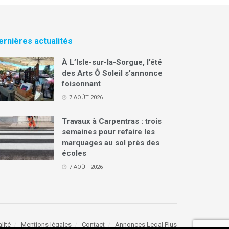
ernières actualités
À L’Isle-sur-la-Sorgue, l’été
des Arts Ô Soleil s’annonce
foisonnant
7 AOÛT 2026
Travaux à Carpentras : trois
semaines pour refaire les
marquages au sol près des
écoles
7 AOÛT 2026
lité
Mentions légales
Contact
Annonces Legal Plus