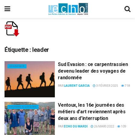
Étiquette :
leader
Sud Evasion : ce carpentrassien
ECONOMIE
devenu leader des voyages de
randonnée
PAR
LAURENT GARCIA
3 FÉVRIER 2025
718
Ventoux, les 16e journées des
CULTURE & LOISIRS
métiers d’art reviennent après
deux ans d’interruption
PAR
ECHO DU MARDI
26 MARS 2022
109