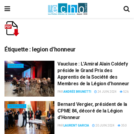
Étiquette :
legion d'honneur
Vaucluse : L’Amiral Alain Coldefy
DOSSIER
préside le Grand Prix des
Apprentis de la Société des
Membres de la Légion d’honneur
PAR
ANDRÉE BRUNETTI
24 JUIN 2024
526
Bernard Vergier, président de la
ACTUALITÉ
CPME 84, décoré de la Légion
d’Honneur
PAR
LAURENT GARCIA
20 JUIN 2024
350