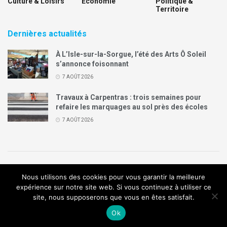
Culture & Loisirs
Economie
Politique &
Territoire
Dernières actualités
À L’Isle-sur-la-Sorgue, l’été des Arts Ô Soleil
s’annonce foisonnant
7 AOÛT 2026
Travaux à Carpentras : trois semaines pour
refaire les marquages au sol près des écoles
7 AOÛT 2026
Politique de confidentialité
Mentions légales
Contact
Nous utilisons des cookies pour vous garantir la meilleure
Annonces Legal Plus
expérience sur notre site web. Si vous continuez à utiliser ce
site, nous supposerons que vous en êtes satisfait.
© 2019
Création de site internet
:
Agence de communication
Arome
Ok