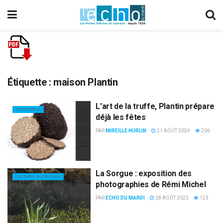
Étiquette :
maison Plantin
L’art de la truffe, Plantin prépare
ECONOMIE
déjà les fêtes
PAR
MIREILLE HURLIN
21 AOÛT 2024
206
La Sorgue : exposition des
CULTURE & LOISIRS
photographies de Rémi Michel
PAR
ECHO DU MARDI
28 AOÛT 2023
123