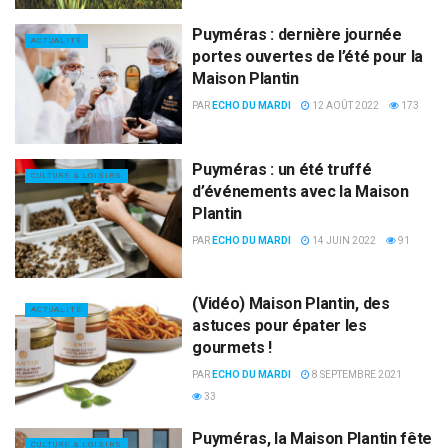
Puyméras : dernière journée
ACTUALITÉ
portes ouvertes de l’été pour la
Maison Plantin
PAR
ECHO DU MARDI
12 AOÛT 2022
173
Puyméras : un été truffé
CULTURE & LOISIRS
d’événements avec la Maison
Plantin
PAR
ECHO DU MARDI
14 JUIN 2022
91
(Vidéo) Maison Plantin, des
ACTUALITÉ
astuces pour épater les
gourmets !
PAR
ECHO DU MARDI
8 SEPTEMBRE 2021
33
Puyméras, la Maison Plantin fête
CULTURE & LOISIRS