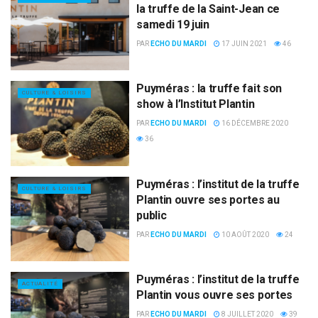
la truffe de la Saint-Jean ce
samedi 19 juin
PAR
ECHO DU MARDI
17 JUIN 2021
46
Puyméras : la truffe fait son
CULTURE & LOISIRS
show à l’Institut Plantin
PAR
ECHO DU MARDI
16 DÉCEMBRE 2020
36
Puyméras : l’institut de la truffe
CULTURE & LOISIRS
Plantin ouvre ses portes au
public
PAR
ECHO DU MARDI
10 AOÛT 2020
24
Puyméras : l’institut de la truffe
ACTUALITÉ
Plantin vous ouvre ses portes
PAR
ECHO DU MARDI
8 JUILLET 2020
39