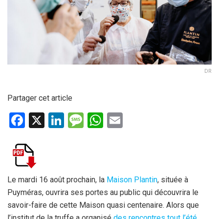
DR
Partager cet article
F
X
Li
M
W
E
a
n
es
h
m
ce
ke
s
at
ail
b
dI
a
s
o
n
g
A
Le mardi 16 août prochain, la
Maison Plantin
, située à
Puyméras, ouvrira ses portes au public qui découvrira le
o
e
p
savoir-faire de cette Maison quasi centenaire. Alors que
k
p
l’institut de la truffe a organisé
des rencontres tout l’été