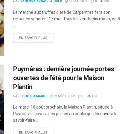
PAR
VANESSA ARNAL-LAUGIER
14 MAI 2024
0
382
Le marché aux truffes d'été de Carpentras fera son
retour ce vendredi 17 mai. Tous les vendredis matin, de 8
...
DETAILS
EN SAVOIR PLUS
Puyméras : dernière journée portes
ouvertes de l’été pour la Maison
Plantin
PAR
ECHO DU MARDI
12 AOÛT 2022
0
173
Le mardi 16 août prochain, la Maison Plantin, située à
Puyméras, ouvrira ses portes au public qui découvrira le
savoir-faire ...
DETAILS
EN SAVOIR PLUS