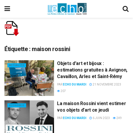
Étiquette :
maison rossini
Objets d’art et bijoux :
ACTUALITÉ
estimations gratuites à Avignon,
Cavaillon, Arles et Saint-Rémy
PAR
ECHO DU MARDI
21 NOVEMBRE 2023
207
La maison Rossini vient estimer
ECONOMIE
vos objets d’art ce jeudi
PAR
ECHO DU MARDI
6 JUIN 2023
249