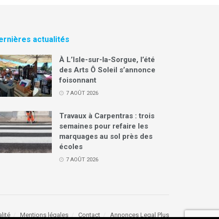
ernières actualités
À L’Isle-sur-la-Sorgue, l’été
des Arts Ô Soleil s’annonce
foisonnant
7 AOÛT 2026
Travaux à Carpentras : trois
semaines pour refaire les
marquages au sol près des
écoles
7 AOÛT 2026
lité
Mentions légales
Contact
Annonces Legal Plus