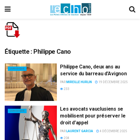
Étiquette :
Philippe Cano
Philippe Cano, deux ans au
JURIDIQUE
service du barreau d’Avignon
PAR
MIREILLE HURLIN
19 DÉCEMBRE 2025
233
Les avocats vauclusiens se
JURIDIQUE
mobilisent pour préserver le
droit d’appel
PAR
LAURENT GARCIA
4 DÉCEMBRE 2025
204