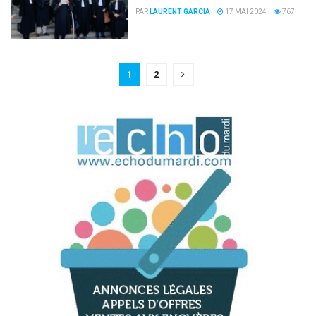
PAR
LAURENT GARCIA
17 MAI 2024
767
1
2