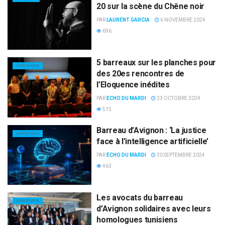
20 sur la scène du Chêne noir
PAR
LAURENT GARCIA
6 NOVEMBRE 2024
696
5 barreaux sur les planches pour
JURIDIQUE
des 20es rencontres de
l’Eloquence inédites
PAR
ECHO DU MARDI
23 OCTOBRE 2024
515
Barreau d’Avignon : ‘La justice
JURIDIQUE
face à l’intelligence artificielle’
PAR
ECHO DU MARDI
30 SEPTEMBRE 2024
463
Les avocats du barreau
JURIDIQUE
d’Avignon solidaires avec leurs
homologues tunisiens