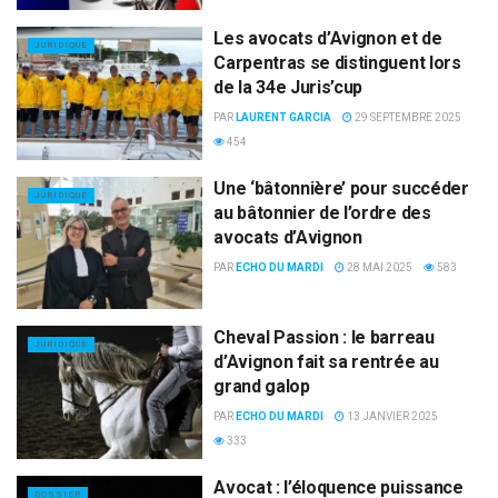
Les avocats d’Avignon et de
JURIDIQUE
Carpentras se distinguent lors
de la 34e Juris’cup
PAR
LAURENT GARCIA
29 SEPTEMBRE 2025
454
Une ‘bâtonnière’ pour succéder
JURIDIQUE
au bâtonnier de l’ordre des
avocats d’Avignon
PAR
ECHO DU MARDI
28 MAI 2025
583
Cheval Passion : le barreau
JURIDIQUE
d’Avignon fait sa rentrée au
grand galop
PAR
ECHO DU MARDI
13 JANVIER 2025
333
Avocat : l’éloquence puissance
DOSSIER