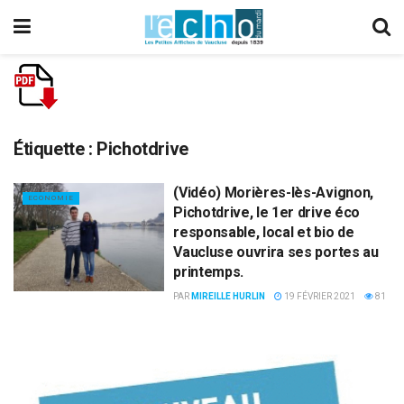
Étiquette :
Pichotdrive
(Vidéo) Morières-lès-Avignon,
ECONOMIE
Pichotdrive, le 1er drive éco
responsable, local et bio de
Vaucluse ouvrira ses portes au
printemps.
PAR
MIREILLE HURLIN
19 FÉVRIER 2021
81