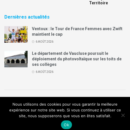
Territoire
Dernières actualités
Ventoux : le Tour de France Femmes avec Zwift
maintient le cap
6 AOÛT 2026
Le département de Vaucluse poursuit le
déploiement du photovoltaïque sur les toits de
ses collèges
6 AOÛT 2026
Politique de confidentialité
Mentions légales
Contact
Nous utilisons des cookies pour vous garantir la meilleure
Annonces Legal Plus
expérience sur notre site web. Si vous continuez à utiliser ce
site, nous supposerons que vous en êtes satisfait.
© 2019
Création de site internet
:
Agence de communication
Arome
Ok