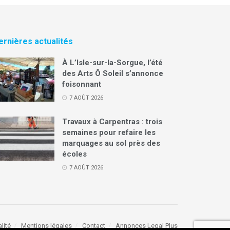
ernières actualités
À L’Isle-sur-la-Sorgue, l’été
des Arts Ô Soleil s’annonce
foisonnant
7 AOÛT 2026
Travaux à Carpentras : trois
semaines pour refaire les
marquages au sol près des
écoles
7 AOÛT 2026
lité
Mentions légales
Contact
Annonces Legal Plus