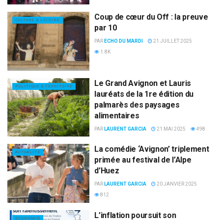
Coup de cœur du Off : la preuve
CULTURE & LOISIRS
par 10
PAR
ECHO DU MARDI
21 JUILLET 2025
1.8K
Le Grand Avignon et Lauris
POLITIQUE & TERRITOIRE
lauréats de la 1re édition du
palmarès des paysages
alimentaires
PAR
LAURENT GARCIA
21 MAI 2025
498
La comédie ‘Avignon’ triplement
ACTUALITÉ
primée au festival de l’Alpe
d’Huez
PAR
LAURENT GARCIA
20 JANVIER 2025
812
L’inflation poursuit son
ECONOMIE