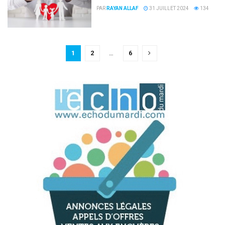
PAR
RAYAN ALLAF
31 JUILLET 2024
134
1
2
…
6