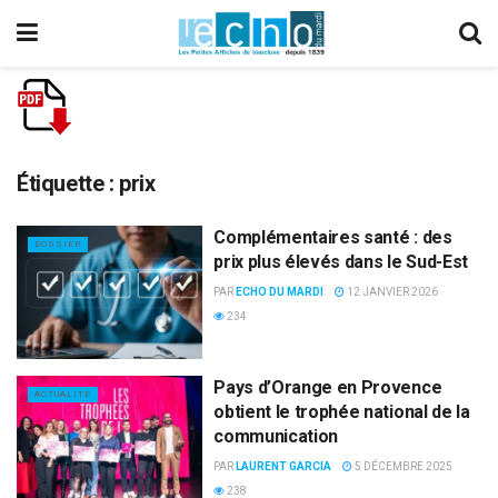
Étiquette :
prix
Complémentaires santé : des
DOSSIER
prix plus élevés dans le Sud-Est
PAR
ECHO DU MARDI
12 JANVIER 2026
234
Pays d’Orange en Provence
ACTUALITÉ
obtient le trophée national de la
communication
PAR
LAURENT GARCIA
5 DÉCEMBRE 2025
238