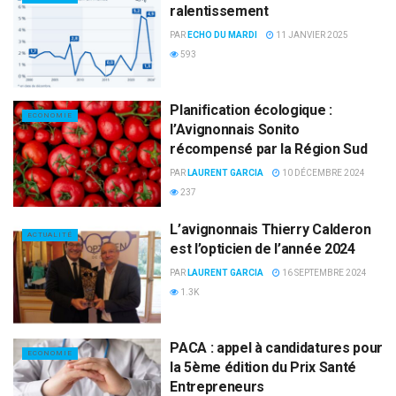
ralentissement
PAR
ECHO DU MARDI
11 JANVIER 2025
593
Planification écologique :
ECONOMIE
l’Avignonnais Sonito
récompensé par la Région Sud
PAR
LAURENT GARCIA
10 DÉCEMBRE 2024
237
L’avignonnais Thierry Calderon
ACTUALITÉ
est l’opticien de l’année 2024
PAR
LAURENT GARCIA
16 SEPTEMBRE 2024
1.3K
PACA : appel à candidatures pour
ECONOMIE
la 5ème édition du Prix Santé
Entrepreneurs