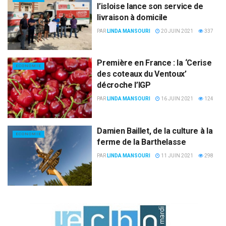
l’isloise lance son service de
livraison à domicile
PAR
LINDA MANSOURI
20 JUIN 2021
337
Première en France : la ‘Cerise
ECONOMIE
des coteaux du Ventoux’
décroche l’IGP
PAR
LINDA MANSOURI
16 JUIN 2021
124
Damien Baillet, de la culture à la
ECONOMIE
ferme de la Barthelasse
PAR
LINDA MANSOURI
11 JUIN 2021
298