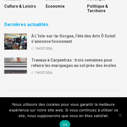
Culture & Loisirs
Economie
Politique &
Territoire
Dernières actualités
À L’Isle-sur-la-Sorgue, l’été des Arts Ô Soleil
s’annonce foisonnant
7 AOÛT 2026
Travaux à Carpentras : trois semaines pour
refaire les marquages au sol près des écoles
7 AOÛT 2026
Politique de confidentialité
Mentions légales
Contact
Nous utilisons des cookies pour vous garantir la meilleure
Annonces Legal Plus
expérience sur notre site web. Si vous continuez à utiliser ce
site, nous supposerons que vous en êtes satisfait.
© 2019
Création de site internet
:
Agence de communication
Arome
Ok