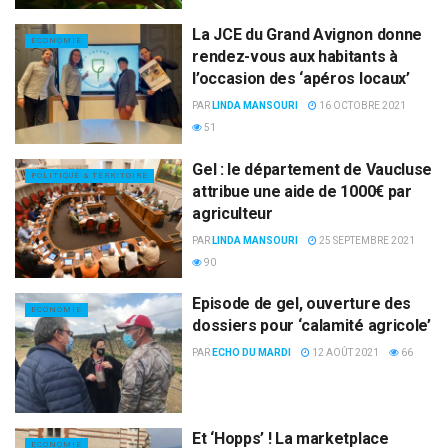
La JCE du Grand Avignon donne
ECONOMIE
rendez-vous aux habitants à
l’occasion des ‘apéros locaux’
PAR
LINDA MANSOURI
16 OCTOBRE 2021
51
Gel : le département de Vaucluse
POLITIQUE & TERRITOIRE
attribue une aide de 1000€ par
agriculteur
PAR
LINDA MANSOURI
25 SEPTEMBRE 2021
90
Episode de gel, ouverture des
ECONOMIE
dossiers pour ‘calamité agricole’
PAR
ECHO DU MARDI
12 AOÛT 2021
66
Et ‘Hopps’ ! La marketplace
ECONOMIE