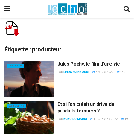
Étiquette :
producteur
Jules Pochy, le film d’une vie
DOSSIER
PAR
LINDA MANSOURI
7 MARS 2022
449
Et si l’on créait un drive de
ACTUALITÉ
produits fermiers ?
PAR
ECHO DU MARDI
11 JANVIER 2022
19