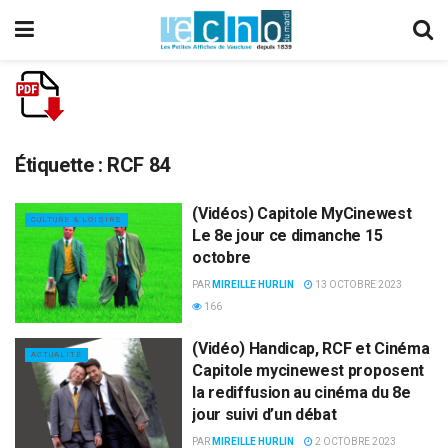
Étiquette :
RCF 84
(Vidéos) Capitole MyCinewest
CULTURE & LOISIRS
Le 8e jour ce dimanche 15
octobre
PAR
MIREILLE HURLIN
13 OCTOBRE 2023
166
(Vidéo) Handicap, RCF et Cinéma
ACTUALITÉ
Capitole mycinewest proposent
la rediffusion au cinéma du 8e
jour suivi d’un débat
PAR
MIREILLE HURLIN
2 OCTOBRE 2023