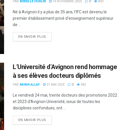
PAR
MIREILLE HURLIN
14 NOVEMBRE 2025
0
833
Né à Avignon il y a plus de 35 ans, l’IFC est devenu le
premier établissement privé d’enseignement supérieur
de ...
DETAILS
EN SAVOIR PLUS
L’Université d’Avignon rend hommage
à ses élèves docteurs diplômés
PAR
RAYAN ALLAF
31 MAI 2024
0
482
Le vendredi 24 mai, trente docteurs des promotions 2022
et 2023 d’Avignon Université, issus de toutes les
disciplines confondues, ont ...
DETAILS
EN SAVOIR PLUS