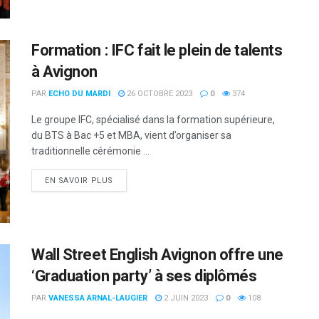
Formation : IFC fait le plein de talents
à Avignon
PAR
ECHO DU MARDI
26 OCTOBRE 2023
0
374
Le groupe IFC, spécialisé dans la formation supérieure,
du BTS à Bac +5 et MBA, vient d’organiser sa
traditionnelle cérémonie ...
DETAILS
EN SAVOIR PLUS
Wall Street English Avignon offre une
‘Graduation party’ à ses diplômés
PAR
VANESSA ARNAL-LAUGIER
2 JUIN 2023
0
108