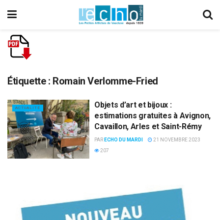
Étiquette :
Romain Verlomme-Fried
Objets d’art et bijoux :
ACTUALITÉ
estimations gratuites à Avignon,
Cavaillon, Arles et Saint-Rémy
PAR
ECHO DU MARDI
21 NOVEMBRE 2023
207