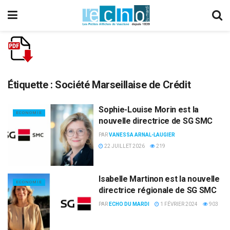
Étiquette :
Société Marseillaise de Crédit
Sophie-Louise Morin est la
ECONOMIE
nouvelle directrice de SG SMC
PAR
VANESSA ARNAL-LAUGIER
22 JUILLET 2026
219
Isabelle Martinon est la nouvelle
ECONOMIE
directrice régionale de SG SMC
PAR
ECHO DU MARDI
1 FÉVRIER 2024
903