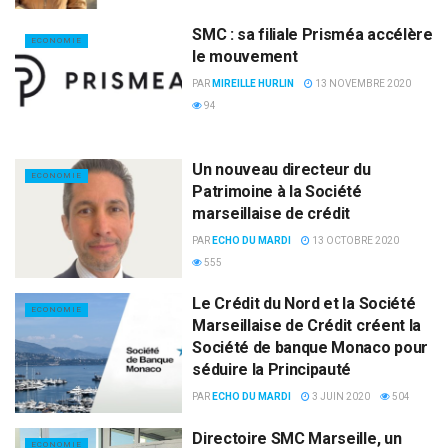
SMC : sa filiale Prisméa accélère
ECONOMIE
le mouvement
PAR
MIREILLE HURLIN
13 NOVEMBRE 2020
94
Un nouveau directeur du
ECONOMIE
Patrimoine à la Société
marseillaise de crédit
PAR
ECHO DU MARDI
13 OCTOBRE 2020
555
Le Crédit du Nord et la Société
ECONOMIE
Marseillaise de Crédit créent la
Société de banque Monaco pour
séduire la Principauté
PAR
ECHO DU MARDI
3 JUIN 2020
504
Directoire SMC Marseille, un
ECONOMIE