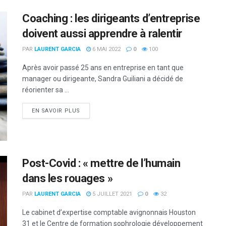
Coaching : les dirigeants d’entreprise
doivent aussi apprendre à ralentir
PAR
LAURENT GARCIA
6 MAI 2022
0
100
Après avoir passé 25 ans en entreprise en tant que
manager ou dirigeante, Sandra Guiliani a décidé de
réorienter sa ...
DETAILS
EN SAVOIR PLUS
Post-Covid : « mettre de l’humain
dans les rouages »
PAR
LAURENT GARCIA
5 JUILLET 2021
0
32
Le cabinet d’expertise comptable avignonnais Houston
31 et le Centre de formation sophrologie développement