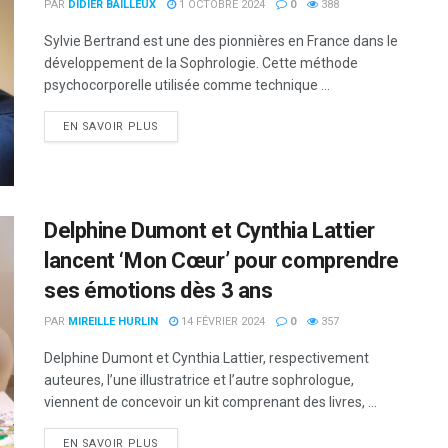
PAR
DIDIER BAILLEUX
1 OCTOBRE 2024
0
388
Sylvie Bertrand est une des pionnières en France dans le
développement de la Sophrologie. Cette méthode
psychocorporelle utilisée comme technique ...
DETAILS
EN SAVOIR PLUS
Delphine Dumont et Cynthia Lattier
lancent ‘Mon Cœur’ pour comprendre
ses émotions dès 3 ans
PAR
MIREILLE HURLIN
14 FÉVRIER 2024
0
357
Delphine Dumont et Cynthia Lattier, respectivement
auteures, l’une illustratrice et l’autre sophrologue,
viennent de concevoir un kit comprenant des livres, ...
DETAILS
EN SAVOIR PLUS