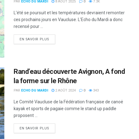
PAR
ECHO DU MARDI
8 AOÛT 2025
0
7.3K
L'été se poursuit et les températures devraient remonter
ces prochains jours en Vaucluse. L'Echo du Mardi a donc
recensé pour ...
DETAILS
EN SAVOIR PLUS
Rand’eau découverte Avignon, A fond
la forme sur le Rhône
PAR
ECHO DU MARDI
2 AOÛT 2024
0
343
Le Comité Vaucluse de la Fédération française de canoë
kayak et sports de pagaie comme le stand up paddle
proposent ...
DETAILS
EN SAVOIR PLUS