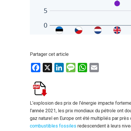
Partager cet article
F
X
Li
M
W
E
a
n
es
h
m
ce
ke
s
at
ail
b
dI
a
s
o
n
g
A
L’explosion des prix de l’énergie impacte fortem
l’année 2021, les prix mondiaux du pétrole ont d
o
e
p
gaz naturel en Europe ont été multipliés par près
k
p
combustibles fossiles
redescendent à leurs nivea