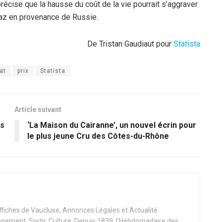
récise que la hausse du coût de la vie pourrait s’aggraver
 gaz en provenance de Russie.
De Tristan Gaudiaut pour
Statista
at
prix
Statista
Article suivant
ns
‘La Maison du Cairanne’, un nouvel écrin pour
le plus jeune Cru des Côtes-du-Rhône
Affiches de Vaucluse, Annonces Légales et Actualité
ement, Sortir, Culture. Depuis 1839, l'Hebdomadaire des