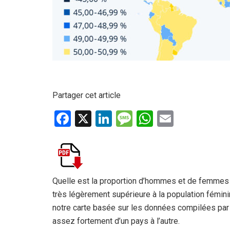
Partager cet article
F
X
Li
M
W
E
a
n
es
h
m
ce
ke
s
at
ail
b
dI
a
s
o
n
g
A
Quelle est la proportion d’hommes et de femmes s
très légèrement supérieure à la population fémin
o
e
p
notre carte basée sur les données compilées par 
k
p
assez fortement d’un pays à l’autre.