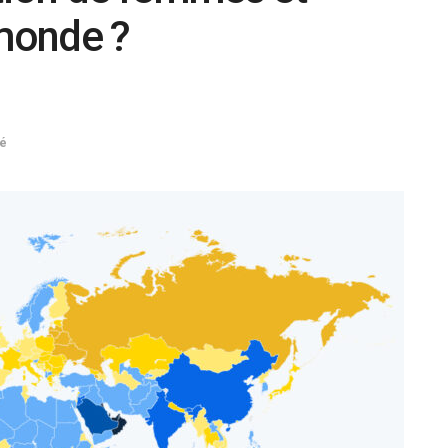
monde ?
té