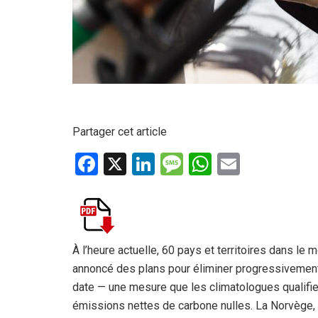
Partager cet article
F
X
Li
M
W
E
a
n
es
h
m
ce
ke
s
at
ail
b
dI
a
s
o
n
g
A
À l’heure actuelle, 60 pays et territoires dans l
annoncé des plans pour éliminer progressivement l
o
e
p
date — une mesure que les climatologues qualifie
k
p
émissions nettes de carbone nulles. La Norvège, p