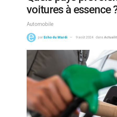
voitures à essence 
Automobile
par
Echo du Mardi
9 août 2024
dans
Actuali