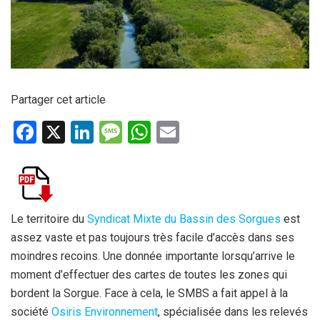
Partager cet article
F
X
Li
M
W
E
a
n
es
h
m
ce
ke
s
at
ail
b
dI
a
s
o
n
g
A
Le territoire du
Syndicat Mixte du Bassin des Sorgues
est
assez vaste et pas toujours très facile d’accès dans ses
o
e
p
moindres recoins. Une donnée importante lorsqu’arrive le
k
p
moment d’effectuer des cartes de toutes les zones qui
bordent la Sorgue. Face à cela, le SMBS a fait appel à la
société
Osiris Environnement
, spécialisée dans les relevés