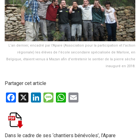
L’an dernier, encadré par l'Apare (Association pour la participation et l'action
régionale) les élèves de l'école secondaire spécialisée de Marloie, en
Belgique, étaient venus à Mazan afin d'entretenir le sentier de la pierre sèche
inauguré en 2018.
Partager cet article
F
X
Li
M
W
E
a
n
es
h
m
ce
ke
s
at
ail
b
dI
a
s
o
n
g
A
Dans le cadre de ses ‘chantiers bénévoles’, l’Apare