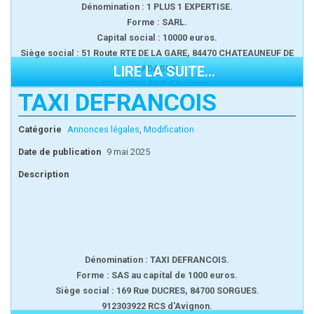
Dénomination : 1 PLUS 1 EXPERTISE.
Forme : SARL.
Capital social : 10000 euros.
Siège social : 51 Route RTE DE LA GARE, 84470 CHATEAUNEUF DE
LIRE LA SUITE...
GADAGNE.
502299696 RCS d'Avignon.
TAXI DEFRANCOIS
TRANSFERT DE SIÈGE SOCIAL
Aux termes de l'assemblée générale extraordinaire en date du 27
Catégorie
Annonces légales
,
Modification
septembre 2024, les associés ont décidé de transférer le siège social
à 104 CHEMIN DE VOULONGUE, 84470 Chateauneuf de Gadagne.
Date de publication
9 mai 2025
Mention sera portée au RCS d'Avignon.
Description
Dénomination : TAXI DEFRANCOIS.
Forme : SAS au capital de 1000 euros.
Siège social : 169 Rue DUCRES, 84700 SORGUES.
912303922 RCS d'Avignon.