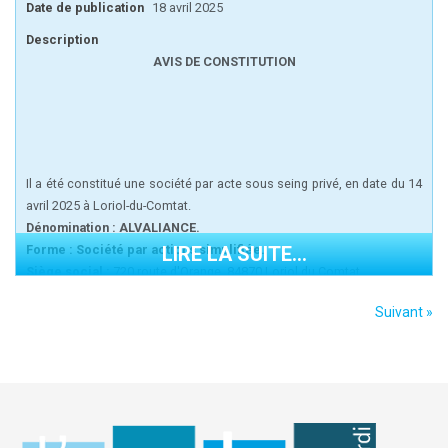
Date de publication
18 avril 2025
Description
AVIS DE CONSTITUTION
Il a été constitué une société par acte sous seing privé, en date du 14
avril 2025 à Loriol-du-Comtat.
Dénomination : ALVALIANCE.
Forme : Société par actions simplifiée.
LIRE LA SUITE...
Siège social :
720 route d'Orange, 84870 Loriol du Comtat.
Objet :
conseil, assistance opérationnelles aux entreprises, à ses
Suivant »
filiales, activité de direction et de prise de participations dans toute
société.
Durée de la société :
99 ans.
Capital social fixe :
6000 euros divisé en 6000 actions de 1 euro
chacune, réparties entre les associés proportionnellement à leurs
apports respectifs.
Cession d'actions et agrément :
Tout transfert de titre nécessite