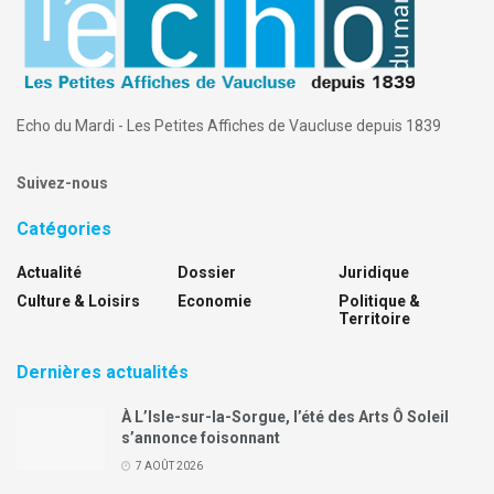
l'agrément préalable de la collectivité des associés.
Admission aux assemblées générales et exercice du droit de
vote :
Tout associé peut participer aux assemblées : chaque action
donne droit à une voix.
Ont été nommés :
Echo du Mardi - Les Petites Affiches de Vaucluse depuis 1839
Président :
Monsieur Alexandre Gomes Da Cunha 130 rue de
Chateaubriand 84170 Monteux.
Suivez-nous
Directeur général :
Monsieur David Cacador Gomes Da Cunha 136
route du Bagnosau 84260 Sarrians.
Catégories
Directeur Général :
Monsieur Florian Gomes Da Cunha 400 chemin
de la Gière à Beaumes-de-Venise 84190.
Actualité
Dossier
Juridique
La société sera
immatriculée
au RCS d'Avignon.
Culture & Loisirs
Economie
Politique &
Pour avis.
Territoire
Dernières actualités
À L’Isle-sur-la-Sorgue, l’été des Arts Ô Soleil
s’annonce foisonnant
7 AOÛT 2026