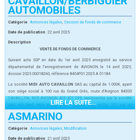
CAVAILLON/BERBIGUIER
Cession d'actions et agrément
: Toutes les cessions doivent être
AUTOMOBILES
agrées.
Admission aux assemblées générales et exercice du droit de
Catégorie
Annonces légales
,
Cession de fonds de commerce
vote
: Tout associé peut participer aux assemblées sur justification
de son identité et de l'inscription en compte de ses actions.
Date de publication
22 avril 2025
A été nommé :
Description
Président
: Madame CINDY ORTUNO 10 IMPASSE PIERRE PICQUET
VENTE DE FONDS DE COMMERCE
RESIDENCE VASARELY 84140 AVIGNON.
La société sera
immatriculée
au RCS AVIGNON.
Suivant acte SSP en date du 1er avril 2025 enregistré au service
départemental de l'enregistrement de AVIGNON le 14 avril 2025,
dossier 2025 00018260, référence 8404P01 2025 A 01184
La société
MIDI AUTO CAVAILLON
SAS au capital de 1.000€, ayant
son siège social à 100 rue du Grand Grès, route d'Avignon 84300
CAVAILLON, RCS AVIGNON 423 421 239, représentée par la société
LIRE LA SUITE...
SAS HOLDING MIDI AUTO, SAS HOLDING MIDI AUTO, 121 rue de
Feytiat 87000 LIMOGES, 676 620 016 RCS LIMOGES,121 rue de Feytiat
ASMARINO
87000 LIMOGES 676 620 016 RCS LIMOGES, elle-même représentée
par Mme Isabelle HORY, Présidente
Catégorie
Annonces légales
,
Modification
A vendu à
Date de publication
21 avril 2025