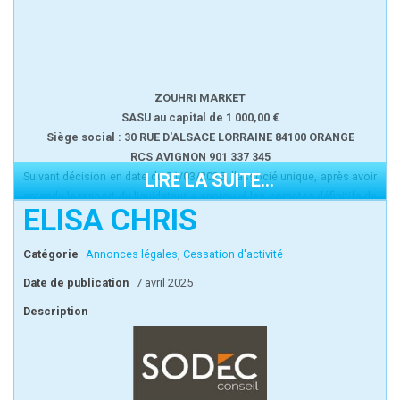
Greffe du TC d'Avignon
Le Liquidateur
ZOUHRI MARKET
SASU au capital de 1 000,00 €
Siège social : 30 RUE D'ALSACE LORRAINE 84100 ORANGE
RCS AVIGNON 901 337 345
Suivant décision en date du 31/03/2025, l'associé unique, après avoir
LIRE LA SUITE...
entendu le rapport du liquidateur, a approuvé les comptes définitifs de
ELISA CHRIS
liquidation à compter du 31/03/2025.
Les comptes de liquidation seront déposés au greffe du Tribunal de
Catégorie
Annonces légales
,
Cessation d'activité
commerce d'Avignon
Le Liquidateur
Date de publication
7 avril 2025
Description