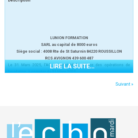
Description
LUNION FORMATION
SARL au capital de 8000 euros
Siège social : 4008 Rte de St Saturnin 84220 ROUSSILLON
RCS AVIGNON 439 600 487
Le 31 Mars 2025, l'AG a constaté la clôture des opérations de
LIRE LA SUITE...
liquidation, à compter du 31 Mars 2025.
Les comptes de liquidation seront déposés au greffe du Tribunal de
Suivant »
Commerce d'Avignon.
Pour avis