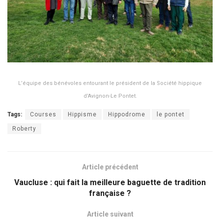
L’équipe des bénévoles entourant le président de la Société hippique
d’Avignon-Le Pontet.
Tags:
Courses
Hippisme
Hippodrome
le pontet
Roberty
Article précédent
Vaucluse : qui fait la meilleure baguette de tradition
française ?
Article suivant