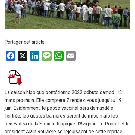
Partager cet article
F
X
Li
M
W
E
a
n
es
h
m
ce
ke
s
at
ail
b
dI
a
s
o
n
g
A
La saison hippique pontétienne 2022 débute samedi 12
mars prochain. Elle comptera 7 rendez-vous jusqu’au 19
o
e
p
juin. Evidemment, le passe vaccinal sera demandé à
k
p
l’entrée, les gestes barrières seront de mise mais les
bénévoles de la Société hippique d’Avignon-Le Pontet et le
président Alain Rouvière se réjouissent de cette reprise.