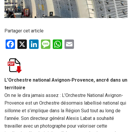
Partager cet article
F
X
Li
M
W
E
a
n
es
h
m
ce
ke
s
at
ail
b
dI
a
s
o
n
g
A
L’Orchestre national Avignon-Provence, ancré dans un
territoire
o
e
p
On ne le dira jamais assez : L’Orchestre National Avignon-
k
p
Provence est un Orchestre désormais labellisé national qui
sillonne et s’implique dans la Région Sud tout au long de
l’année. Son directeur général Alexis Labat a souhaité
travailler avec un photographe pour valoriser cette