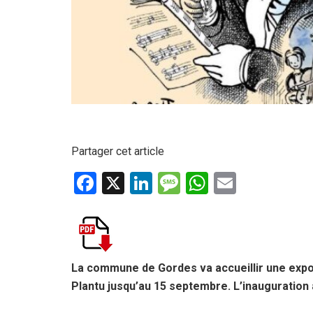
Partager cet article
F
X
Li
M
W
E
a
n
es
h
m
ce
ke
s
at
ail
b
dI
a
s
o
n
g
A
La commune de Gordes va accueillir une expo
Plantu jusqu’au 15 septembre. L’inauguration a
o
e
p