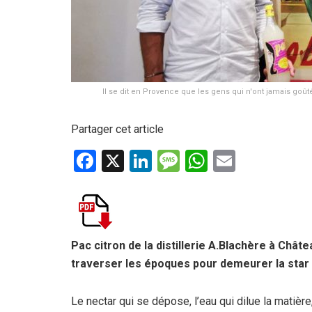
Il se dit en Provence que les gens qui n'ont jamais goût
Partager cet article
F
X
Li
M
W
E
a
n
es
h
m
ce
ke
s
at
ail
b
dI
a
s
o
n
g
A
Pac citron de la distillerie A.Blachère à Châ
traverser les époques pour demeurer la star
o
e
p
k
p
Le nectar qui se dépose, l’eau qui dilue la matière