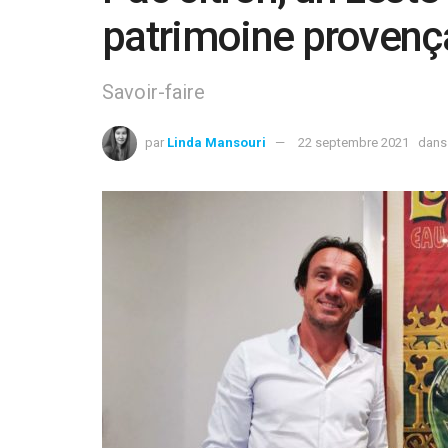
patrimoine provenç
Savoir-faire
par
Linda Mansouri
22 septembre 2021
dans