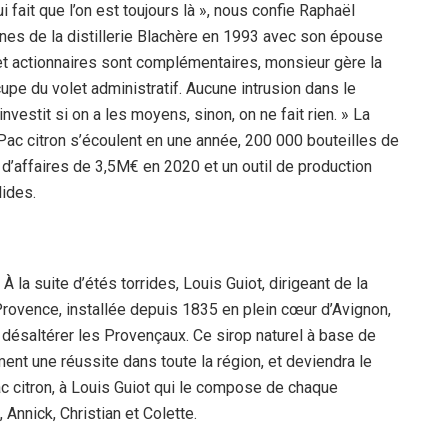
qui fait que l’on est toujours là », nous confie Raphaël
ênes de la distillerie Blachère en 1993 avec son épouse
et actionnaires sont complémentaires, monsieur gère la
pe du volet administratif. Aucune intrusion dans le
investit si on a les moyens, sinon, on ne fait rien. » La
Pac citron s’écoulent en une année, 200 000 bouteilles de
re d’affaires de 3,5M€ en 2020 et un outil de production
lides.
 la suite d’étés torrides, Louis Guiot, dirigeant de la
 Provence, installée depuis 1835 en plein cœur d’Avignon,
désaltérer les Provençaux. Ce sirop naturel à base de
ment une réussite dans toute la région, et deviendra le
Pac citron, à Louis Guiot qui le compose de chaque
 Annick, Christian et Colette.