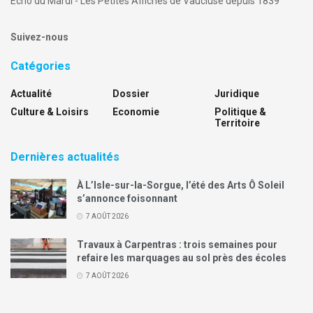
Echo du Mardi - Les Petites Affiches de Vaucluse depuis 1839
Suivez-nous
Catégories
Actualité
Dossier
Juridique
Culture & Loisirs
Economie
Politique &
Territoire
Dernières actualités
À L’Isle-sur-la-Sorgue, l’été des Arts Ô Soleil
s’annonce foisonnant
7 AOÛT 2026
Travaux à Carpentras : trois semaines pour
refaire les marquages au sol près des écoles
7 AOÛT 2026