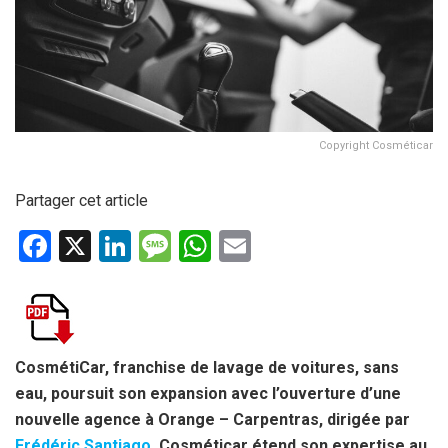
Copyright Cosméticar
Partager cet article
F
X
Li
M
W
E
a
n
es
h
m
ce
ke
s
at
ail
b
dI
a
s
o
n
g
A
CosmétiCar, franchise de lavage de voitures, sans
eau, poursuit son expansion avec l’ouverture d’une
o
e
p
nouvelle agence à Orange – Carpentras, dirigée par
k
p
Frédéric Santiago
.
Cosméticar étend son expertise au