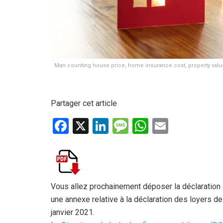
Man counting house price, home insurance cost, property value o
Partager cet article
F
X
Li
M
W
E
a
n
es
h
m
ce
ke
s
at
ail
b
dI
a
s
o
n
g
A
Vous allez prochainement déposer la déclaration 
une annexe relative à la déclaration des loyers 
o
e
p
janvier 2021.
k
p