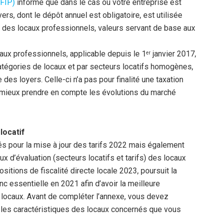
GFIP)
informe que dans le cas où votre entreprise est
ers, dont le dépôt annuel est obligatoire, est utilisée
s des locaux professionnels, valeurs servant de base aux
caux professionnels, applicable depuis le 1
janvier 2017,
er
r catégories de locaux et par secteurs locatifs homogènes,
 des loyers. Celle-ci n’a pas pour finalité une taxation
e mieux prendre en compte les évolutions du marché
locatif
sés pour la mise à jour des tarifs 2022 mais également
x d’évaluation (secteurs locatifs et tarifs) des locaux
itions de fiscalité directe locale 2023, poursuit la
c essentielle en 2021 afin d’avoir la meilleure
 locaux. Avant de compléter l’annexe, vous devez
t les caractéristiques des locaux concernés que vous