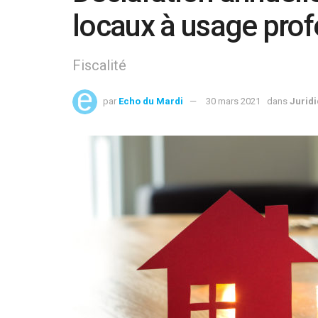
locaux à usage prof
Fiscalité
par
Echo du Mardi
30 mars 2021
dans
Jurid