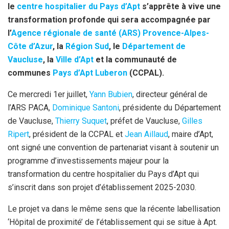
le
centre hospitalier du Pays d’Apt
s’apprête à vive une
o
e
p
transformation profonde qui sera accompagnée par
k
p
l’
Agence régionale de santé (ARS) Provence-Alpes-
Côte d’Azur
, la
Région Sud
, le
Département de
Vaucluse
, la
Ville d’Apt
et la communauté de
communes
Pays d’Apt Luberon
(CCPAL).
Ce mercredi 1er juillet,
Yann Bubien
, directeur général de
l’ARS PACA,
Dominique Santoni
, présidente du Département
de Vaucluse,
Thierry Suquet
, préfet de Vaucluse,
Gilles
Ripert
, président de la CCPAL et
Jean Aillaud
, maire d’Apt,
ont signé une convention de partenariat visant à soutenir un
programme d’investissements majeur pour la
transformation du centre hospitalier du Pays d’Apt qui
s’inscrit dans son projet d’établissement 2025-2030.
Le projet va dans le même sens que la récente labellisation
‘Hôpital de proximité’ de l’établissement qui se situe à Apt.