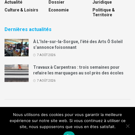
Actualité
Dossier
Juridique
Culture & Loisirs
Economie
Politique &
Territoire
Dernières actualités
À L’Isle-sur-la-Sorgue, l’été des Arts Ô Soleil
s’annonce foisonnant
7 AOÛT 2026
Travaux à Carpentras : trois semaines pour
refaire les marquages au sol près des écoles
7 AOÛT 2026
Politique de confidentialité
Mentions légales
Contact
Nous utilisons des cookies pour vous garantir la meilleure
Annonces Legal Plus
expérience sur notre site web. Si vous continuez à utiliser ce
site, nous supposerons que vous en êtes satisfait.
© 2019
Création de site internet
:
Agence de communication
Arome