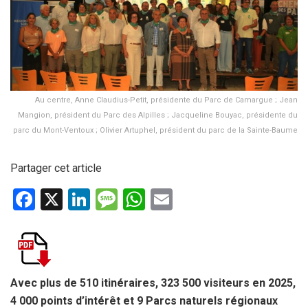
Au centre, Anne Claudius-Petit, présidente du Parc de Camargue ; Jean
Mangion, président du Parc des Alpilles ; Jacqueline Bouyac, présidente du
parc du Mont-Ventoux ; Olivier Artuphel, président du parc de la Sainte-Baume
Partager cet article
F
X
Li
M
W
E
a
n
es
h
m
ce
ke
s
at
ail
b
dI
a
s
o
n
g
A
Avec plus de 510 itinéraires, 323 500 visiteurs en 2025,
4 000 points d’intérêt et 9 Parcs naturels régionaux