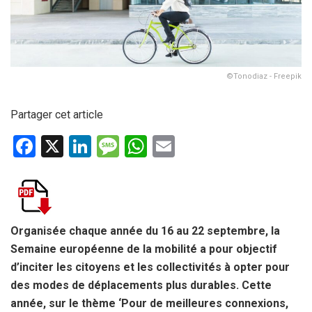
©Tonodiaz - Freepik
Partager cet article
F
X
Li
M
W
E
a
n
es
h
m
ce
ke
s
at
ail
b
dI
a
s
o
n
g
A
Organisée chaque année du 16 au 22 septembre, la
Semaine européenne de la mobilité a pour objectif
o
e
p
d’inciter les citoyens et les collectivités à opter pour
k
p
des modes de déplacements plus durables. Cette
année, sur le thème ‘
Pour de meilleures connexions,