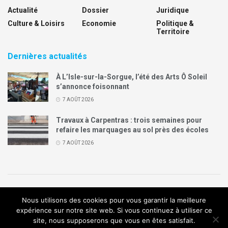
Actualité
Dossier
Juridique
Culture & Loisirs
Economie
Politique &
Territoire
Dernières actualités
À L’Isle-sur-la-Sorgue, l’été des Arts Ô Soleil
s’annonce foisonnant
7 AOÛT 2026
Travaux à Carpentras : trois semaines pour
refaire les marquages au sol près des écoles
7 AOÛT 2026
Politique de confidentialité
Mentions légales
Contact
Nous utilisons des cookies pour vous garantir la meilleure
Annonces Legal Plus
expérience sur notre site web. Si vous continuez à utiliser ce
site, nous supposerons que vous en êtes satisfait.
© 2019
Création de site internet
:
Agence de communication
Arome