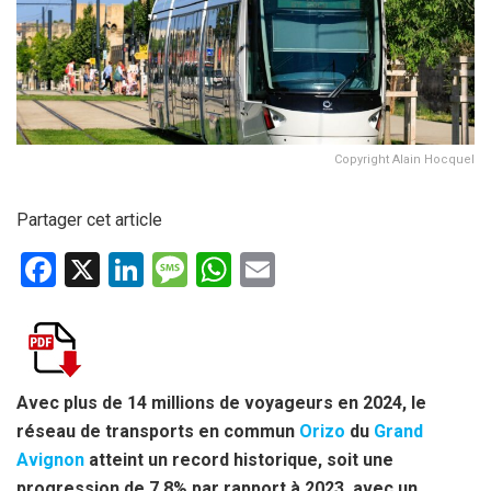
Copyright Alain Hocquel
Partager cet article
F
X
Li
M
W
E
a
n
es
h
m
ce
ke
s
at
ail
b
dI
a
s
o
n
g
A
Avec plus de 14 millions de voyageurs en 2024, le
réseau de transports en commun
Orizo
du
Grand
o
e
p
Avignon
atteint un record historique, soit une
k
p
progression de 7,8% par rapport à 2023, avec un