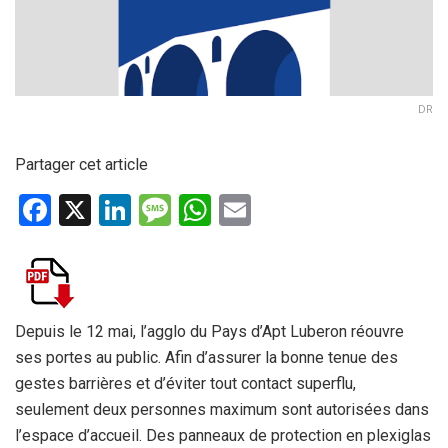
DR
Partager cet article
F
X
Li
M
W
E
a
n
es
h
m
ce
ke
s
at
ail
b
dI
a
s
o
n
g
A
Depuis le 12 mai, l’agglo du Pays d’Apt Luberon réouvre
ses portes au public. Afin d’assurer la bonne tenue des
o
e
p
gestes barrières et d’éviter tout contact superflu,
k
p
seulement deux personnes maximum sont autorisées dans
l’espace d’accueil. Des panneaux de protection en plexiglas