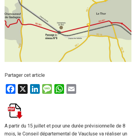
Partager cet article
F
X
Li
M
W
E
a
n
es
h
m
ce
ke
s
at
ail
b
dI
a
s
o
n
g
A
A partir du 15 juillet et pour une durée prévisionnelle de 8
mois, le Conseil départemental de Vaucluse va réaliser un