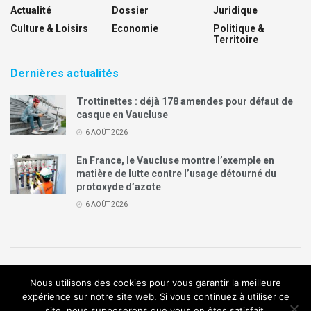
Actualité
Dossier
Juridique
Culture & Loisirs
Economie
Politique &
Territoire
Dernières actualités
Trottinettes : déjà 178 amendes pour défaut de
casque en Vaucluse
6 AOÛT 2026
En France, le Vaucluse montre l’exemple en
matière de lutte contre l’usage détourné du
protoxyde d’azote
6 AOÛT 2026
Politique de confidentialité
Mentions légales
Contact
Nous utilisons des cookies pour vous garantir la meilleure
Annonces Legal Plus
expérience sur notre site web. Si vous continuez à utiliser ce
site, nous supposerons que vous en êtes satisfait.