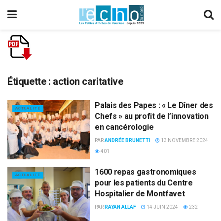
Étiquette :
action caritative
Palais des Papes : « Le Dîner des
ACTUALITÉ
Chefs » au profit de l’innovation
en cancérologie
PAR
ANDRÉE BRUNETTI
13 NOVEMBRE 2024
401
1600 repas gastronomiques
ACTUALITÉ
pour les patients du Centre
Hospitalier de Montfavet
PAR
RAYAN ALLAF
14 JUIN 2024
232