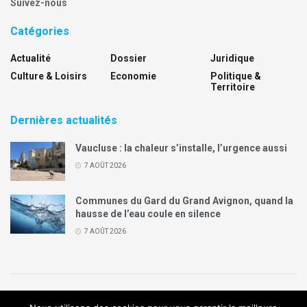
Suivez-nous
Catégories
Actualité
Dossier
Juridique
Culture & Loisirs
Economie
Politique &
Territoire
Dernières actualités
Vaucluse : la chaleur s’installe, l’urgence aussi
7 AOÛT 2026
Communes du Gard du Grand Avignon, quand la
hausse de l’eau coule en silence
7 AOÛT 2026
Politique de confidentialité
Mentions légales
Contact