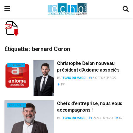
Étiquette :
bernard Coron
Christophe Delon nouveau
JURIDIQUE
président d’Axiome associés
PAR
ECHO DU MARDI
3 OCTOBRE 2022
191
Chefs d’entreprise, nous vous
ECONOMIE
accompagnons !
PAR
ECHO DU MARDI
29 MARS 2020
67