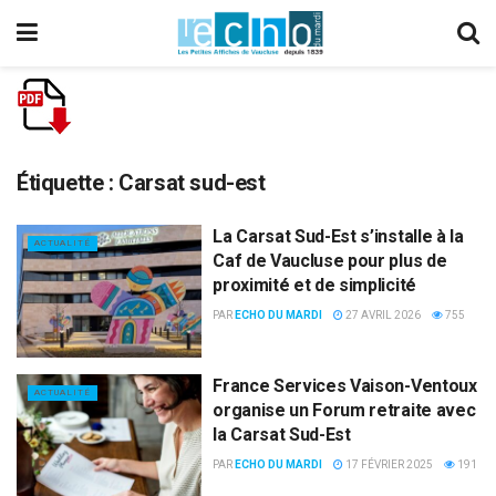
Étiquette :
Carsat sud-est
La Carsat Sud-Est s’installe à la
ACTUALITÉ
Caf de Vaucluse pour plus de
proximité et de simplicité
PAR
ECHO DU MARDI
27 AVRIL 2026
755
France Services Vaison-Ventoux
ACTUALITÉ
organise un Forum retraite avec
la Carsat Sud-Est
PAR
ECHO DU MARDI
17 FÉVRIER 2025
191