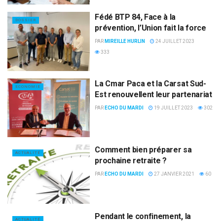
Fédé BTP 84, Face à la
DOSSIER
prévention, l’Union fait la force
PAR
MIREILLE HURLIN
24 JUILLET 2023
333
La Cmar Paca et la Carsat Sud-
ECONOMIE
Est renouvellent leur partenariat
PAR
ECHO DU MARDI
19 JUILLET 2023
302
Comment bien préparer sa
ACTUALITÉ
prochaine retraite ?
PAR
ECHO DU MARDI
27 JANVIER 2021
60
Pendant le confinement, la
ACTUALITÉ