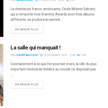
PAR
RAYAN ALLAF
17 AVRIL 2024
0
239
La chanteuse franco-américaine, Cécile Mclorin Salvant,
qui a remporté trois Grammy Awards avec trois albums
différents, se produira le samedi ...
DETAILS
EN SAVOIR PLUS
La salle qui manquait !
PAR
DIDIER BAILLEUX
19 DÉCEMBRE 2023
0
1.6K
Contrairement à ce que l’on pourrait croire, la ville du plus
important festival de théâtre au monde ne disposait pas
...
DETAILS
EN SAVOIR PLUS