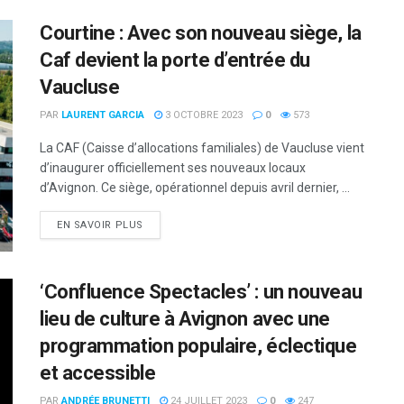
Courtine : Avec son nouveau siège, la
Caf devient la porte d’entrée du
Vaucluse
PAR
LAURENT GARCIA
3 OCTOBRE 2023
0
573
La CAF (Caisse d’allocations familiales) de Vaucluse vient
d’inaugurer officiellement ses nouveaux locaux
d’Avignon. Ce siège, opérationnel depuis avril dernier, ...
DETAILS
EN SAVOIR PLUS
‘Confluence Spectacles’ : un nouveau
lieu de culture à Avignon avec une
programmation populaire, éclectique
et accessible
PAR
ANDRÉE BRUNETTI
24 JUILLET 2023
0
247