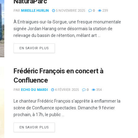
NaturaParc
PAR
MIREILLE HURLIN
5 NOVEMBRE 2025
0
239
À Entraigues-sur-la-Sorgue, une fresque monumentale
signée Jordan Harang orne désormais la station de
relevage du bassin de rétention, mêlant art ...
DETAILS
EN SAVOIR PLUS
Frédéric François en concert à
Confluence
PAR
ECHO DU MARDI
4 FÉVRIER 2025
0
354
Le chanteur Frédéric François s'apprête à enflammer la
scène de Confluence spectacles. Dimanche 9 février
prochain, à 17h, le public ...
DETAILS
EN SAVOIR PLUS