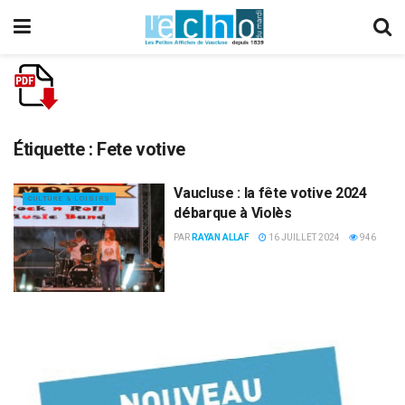
Étiquette :
Fete votive
Vaucluse : la fête votive 2024
CULTURE & LOISIRS
débarque à Violès
PAR
RAYAN ALLAF
16 JUILLET 2024
946