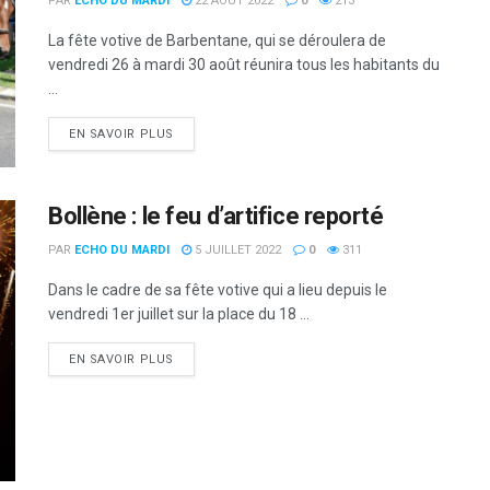
PAR
ECHO DU MARDI
22 AOÛT 2022
0
213
La fête votive de Barbentane, qui se déroulera de
vendredi 26 à mardi 30 août réunira tous les habitants du
...
DETAILS
EN SAVOIR PLUS
Bollène : le feu d’artifice reporté
PAR
ECHO DU MARDI
5 JUILLET 2022
0
311
Dans le cadre de sa fête votive qui a lieu depuis le
vendredi 1er juillet sur la place du 18 ...
DETAILS
EN SAVOIR PLUS