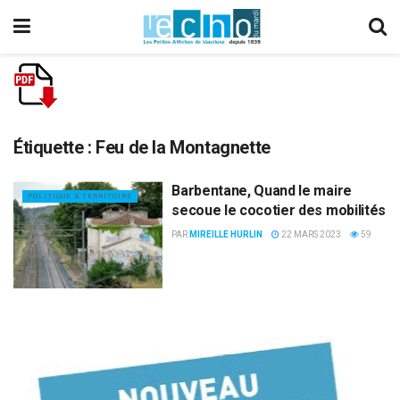
Étiquette :
Feu de la Montagnette
Barbentane, Quand le maire
POLITIQUE & TERRITOIRE
secoue le cocotier des mobilités
PAR
MIREILLE HURLIN
22 MARS 2023
59